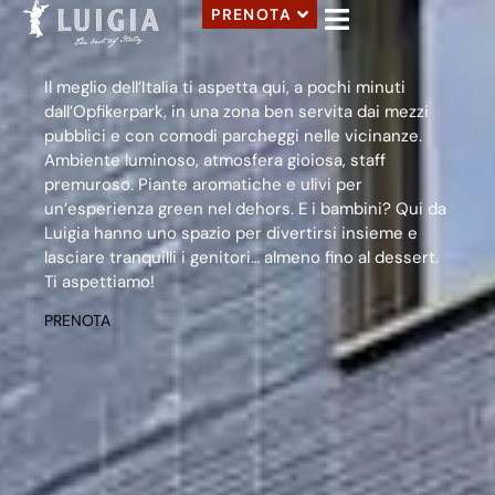
PRENOTA
Il meglio dell’Italia ti aspetta qui, a pochi minuti
dall’Opfikerpark, in una zona ben servita dai mezzi
pubblici e con comodi parcheggi nelle vicinanze.
Ambiente luminoso, atmosfera gioiosa, staff
premuroso. Piante aromatiche e ulivi per
un’esperienza green nel dehors. E i bambini? Qui da
Luigia hanno uno spazio per divertirsi insieme e
lasciare tranquilli i genitori… almeno fino al dessert.
Ti aspettiamo!
PRENOTA