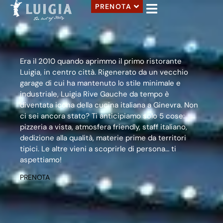
PRENOTA
Era il 2010 quando aprimmo il primo ristorante
Luigia, in centro città. Rigenerato da un vecchio
garage di cui ha mantenuto lo stile minimale e
industriale, Luigia Rive Gauche da tempo è
diventata icona della cucina italiana a Ginevra. Non
ci sei ancora stato? Ti anticipiamo solo 5 cose:
pizzeria a vista, atmosfera friendly, staff italiano,
dedizione alla qualità, materie prime da territori
tipici. Le altre vieni a scoprirle di persona… ti
aspettiamo!
PRENOTA